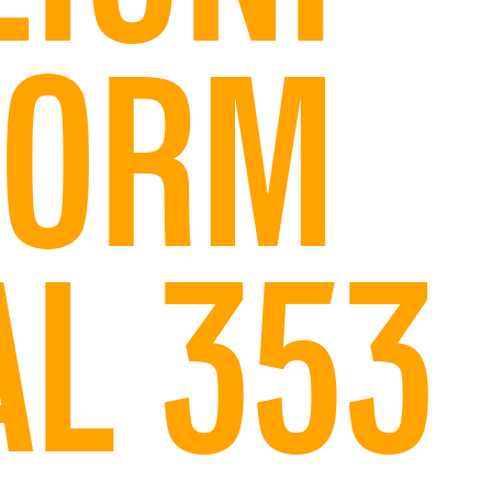
FORM
AL
353