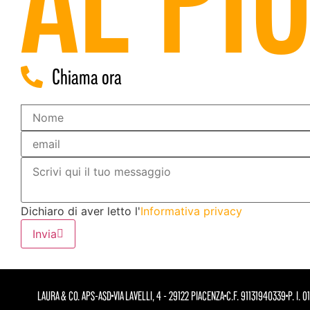
Chiama ora
Dichiaro di aver letto l'
Informativa privacy
Invia
LAURA & CO. APS-ASD
VIA LAVELLI, 4 - 29122 PIACENZA
C.F. 91131940339
P. I. 