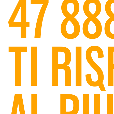
47 88
TI RI
AL PI