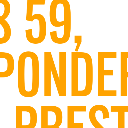
8 59
,
SPOND
Ù PREST