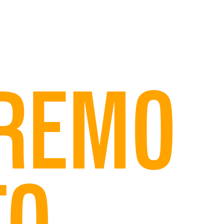
EREMO
O.